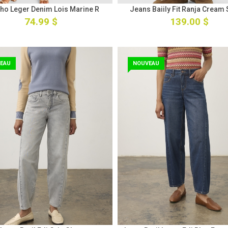
ho Leger Denim Lois Marine R
Jeans Baiily Fit Ranja Cream 
74.99 $
139.00 $
EAU
NOUVEAU