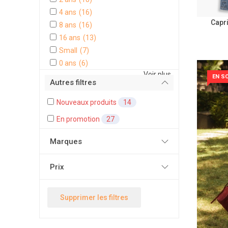
4 ans
(16)
Capri
8 ans
(16)
16 ans
(13)
Small
(7)
0 ans
(6)
Voir plus
EN S
Autres filtres
Nouveaux produits
14
En promotion
27
Marques
Prix
Supprimer les filtres