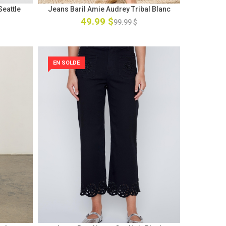
Seattle
Jeans Baril Amie Audrey Tribal Blanc
49.99 $
99.99 $
EN SOLDE