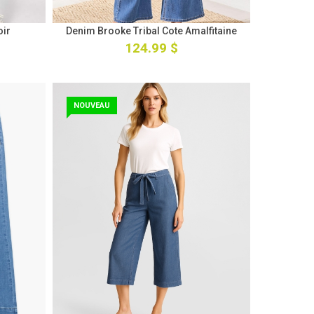
oir
Denim Brooke Tribal Cote Amalfitaine
124.99 $
NOUVEAU