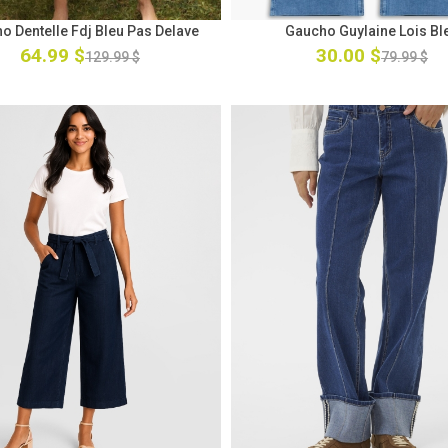
o Dentelle Fdj Bleu Pas Delave
Gaucho Guylaine Lois Bl
64.99 $
30.00 $
129.99 $
79.99 $