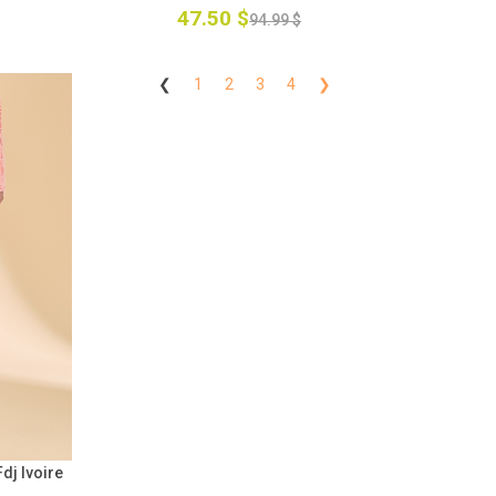
47.50 $
94.99 $
❮
1
2
3
4
❯
dj Ivoire