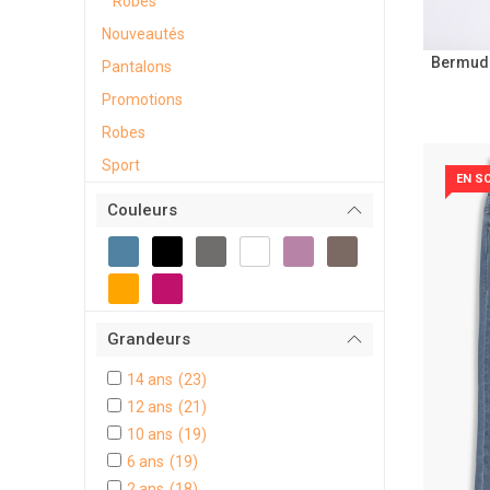
Robes
Nouveautés
Bermuda
Pantalons
Promotions
Robes
Sport
EN S
Couleurs
Grandeurs
14 ans
(23)
12 ans
(21)
10 ans
(19)
6 ans
(19)
2 ans
(18)