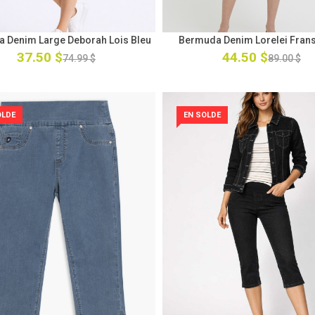
 Denim Large Deborah Lois Bleu
Bermuda Denim Lorelei Frans
37.50 $
44.50 $
74.99 $
89.00 $
OLDE
EN SOLDE