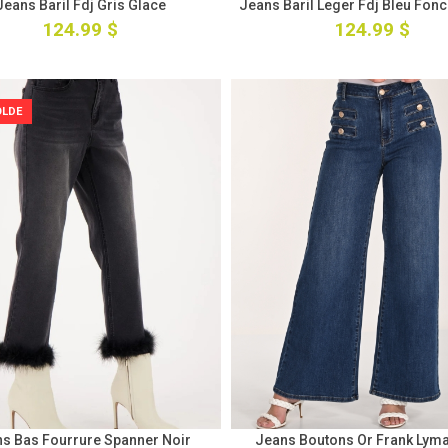
Jeans Baril Fdj Gris Glace
Jeans Baril Leger Fdj Bleu Fon
124.99 $
124.99 $
OLDE
s Bas Fourrure Spanner Noir
Jeans Boutons Or Frank Lyma