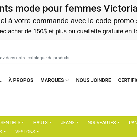
ts mode pour femmes Victoriavi
nel à votre commande avec le code promo 
vec achat de 150$ et plus ou cueillette gratuite e
L
À PROPOS
MARQUES
NOUS JOINDRE
CERTIF
SSENTIELS
HAUTS
JEANS
NOUVEAUTÉS
PA
S
VESTONS