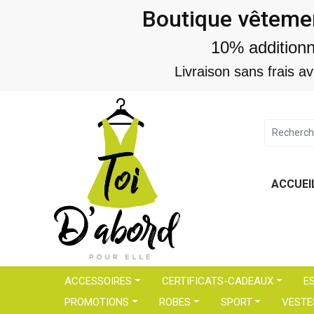
Boutique vêtemen
10% addition
Livraison sans frais a
ACCUEI
ACCESSOIRES
CERTIFICATS-CADEAUX
E
PROMOTIONS
ROBES
SPORT
VESTE