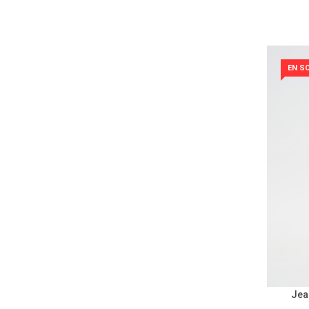
EN S
Jea