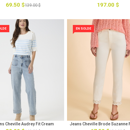
69.50 $
197.00 $
139.00 $
OLDE
EN SOLDE
ns Cheville Audrey Fit Cream
Jeans Cheville Brode Suzanne F