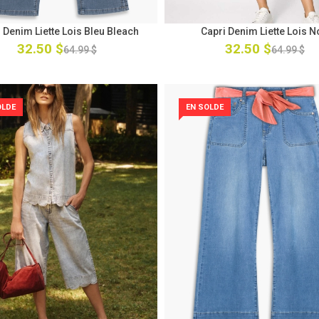
 Denim Liette Lois Bleu Bleach
Capri Denim Liette Lois N
32.50 $
32.50 $
64.99 $
64.99 $
OLDE
EN SOLDE