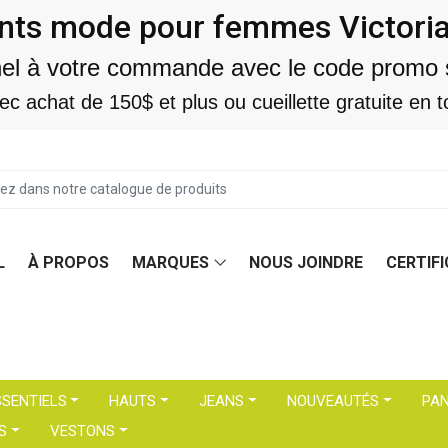
ts mode pour femmes Victoriavi
nel à votre commande avec le code promo 
vec achat de 150$ et plus ou cueillette gratuite e
L
À PROPOS
MARQUES
NOUS JOINDRE
CERTIF
SSENTIELS
HAUTS
JEANS
NOUVEAUTÉS
PA
S
VESTONS