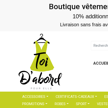
Boutique vêtemen
10% addition
Livraison sans frais a
ACCUEI
ACCESSOIRES
CERTIFICATS-CADEAUX
E
PROMOTIONS
ROBES
SPORT
VESTE