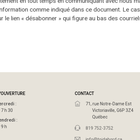
tement en tout temps en communiquant avec nous malg
 de l'Information comme indiqué dans ce document. Le 
r le lien « désabonner » qui figure au bas des courriel
'OUVERTURE
CONTACT
ercredi :
71, rue Notre-Dame Est
17 h 30
Victoriaville, G6P 3Z4
Québec
endredi :
19 h
819 752-3752
info@toidabord.ca