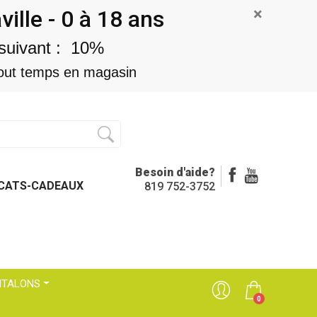
×
lle - 0 à 18 ans
suivant : 10%
n tout temps en magasin
Besoin d'aide?
ICATS-CADEAUX
819 752-3752
NTALONS
0