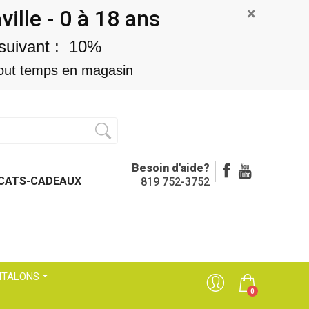
×
lle - 0 à 18 ans
suivant : 10%
n tout temps en magasin
Besoin d'aide?
ICATS-CADEAUX
819 752-3752
NTALONS
0