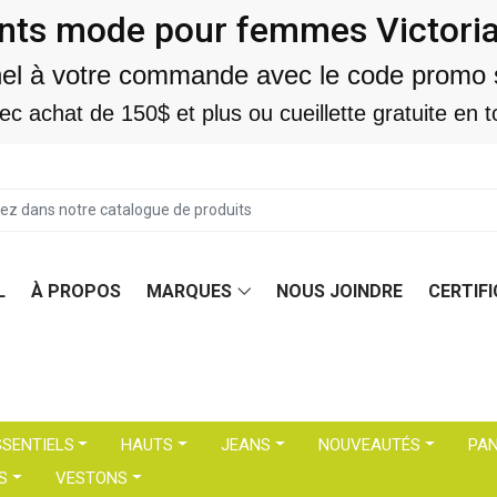
ts mode pour femmes Victoriavi
nel à votre commande avec le code promo 
vec achat de 150$ et plus ou cueillette gratuite e
L
À PROPOS
MARQUES
NOUS JOINDRE
CERTIF
SSENTIELS
HAUTS
JEANS
NOUVEAUTÉS
PA
S
VESTONS