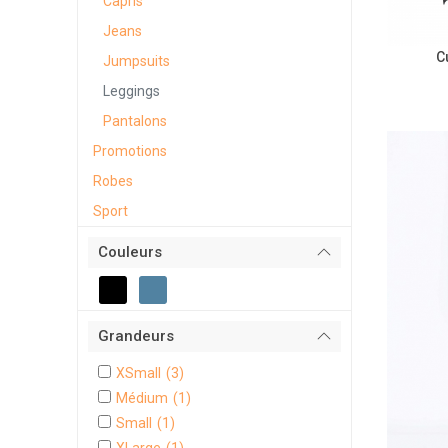
Capris
Jeans
C
Jumpsuits
Leggings
Pantalons
Promotions
Robes
Sport
Couleurs
Grandeurs
XSmall
(3)
Médium
(1)
Small
(1)
XLarge
(1)