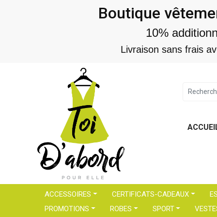
Boutique vêtemen
10% addition
Livraison sans frais a
ACCUEI
ACCESSOIRES
CERTIFICATS-CADEAUX
E
PROMOTIONS
ROBES
SPORT
VESTE