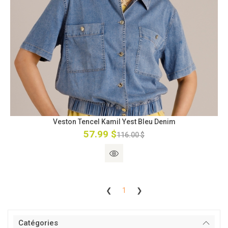
Veston Tencel Kamil Yest Bleu Denim
57.99 $
116.00 $
❮
1
❯
Catégories